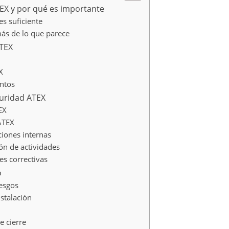
EX y por qué es importante
s suficiente
más de lo que parece
ATEX
X
ntos
guridad ATEX
EX
ATEX
iones internas
ón de actividades
es correctivas
o
iesgos
stalación
e cierre