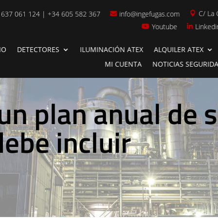
C/ La 
 637 061 124 | +34 605 582 367
info@ingefugas.com


Youtube
Linkedi


IO
DETECTORES
ILUMINACIÓN ATEX
ALQUILER ATEX
MI CUENTA
NOTICIAS SEGURID
un plan anual de 
ebe incluir