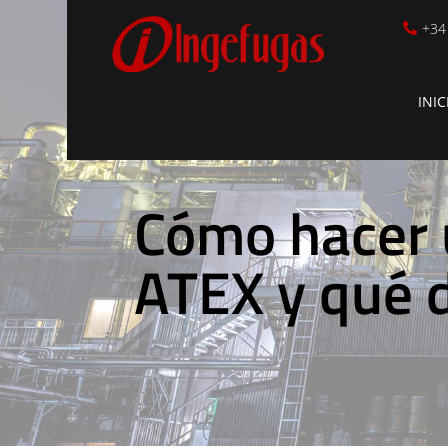
+34

INIC
Cómo hacer 
ATEX y qué d