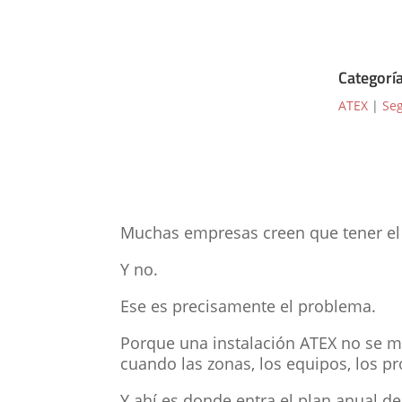
Categorí
ATEX
|
Se
Muchas empresas creen que tener el D
Y no.
Ese es precisamente el problema.
Porque una instalación ATEX no se m
cuando las zonas, los equipos, los p
Y ahí es donde entra el plan anual d