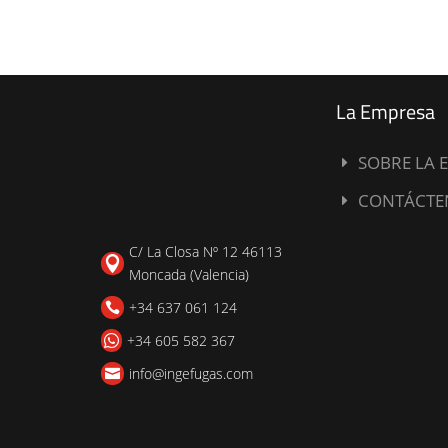
La Empresa
SOBRE LA 
E
CONTÁCTE
E
C/ La Closa Nº 12 46113

Moncada (Valencia)
+34 637 061 124

+34 605 582 367

info@ingefugas.com
