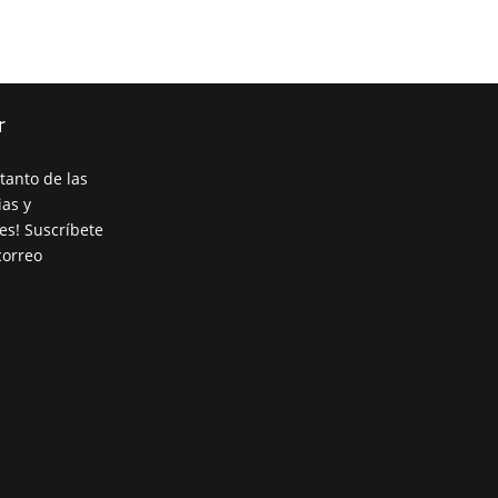
r
tanto de las
ias y
es! Suscríbete
correo