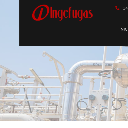
+34

INIC