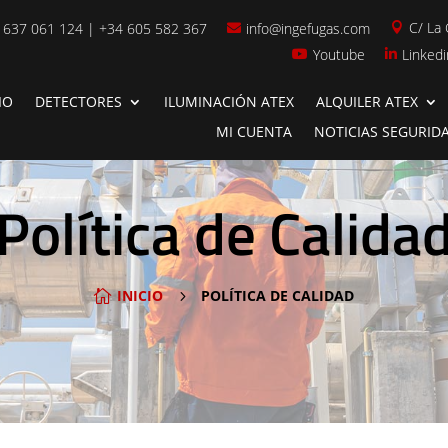
C/ La 
 637 061 124 | +34 605 582 367
info@ingefugas.com


Youtube
Linkedi


IO
DETECTORES
ILUMINACIÓN ATEX
ALQUILER ATEX
MI CUENTA
NOTICIAS SEGURID
Política de Calida
INICIO
POLÍTICA DE CALIDAD

5