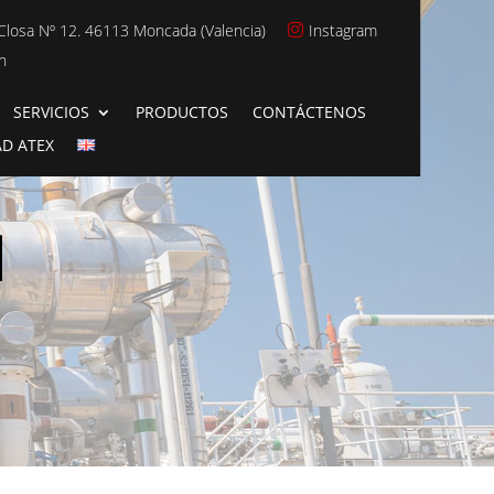
Closa Nº 12. 46113 Moncada (Valencia)
Instagram

n
SERVICIOS
PRODUCTOS
CONTÁCTENOS
AD ATEX
d