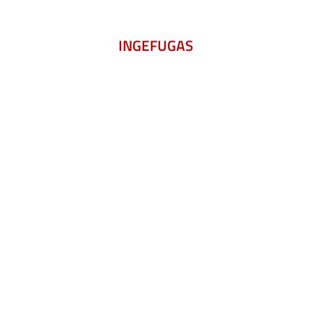
INGEFUGAS
s S.L
gefugas, S.L
la empresa cumplan con las necesidades y expectativas de 
obre la política de mejora continua, desarrollando accione
rición de problemas internos y externos.