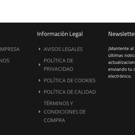
Información Legal
Newslette
EMPRESA
AVISOS LEGALES
¡Mantente al 
E
últimas notic
NOS
POLÍTICA DE
actualizacion
E
PRIVACIDAD
enviando tu 
electrónico.
POLÍTICA DE COOKIES
E
POLÍTICA DE CALIDAD
E
TÉRMINOS Y
CONDICIONES DE
E
COMPRA